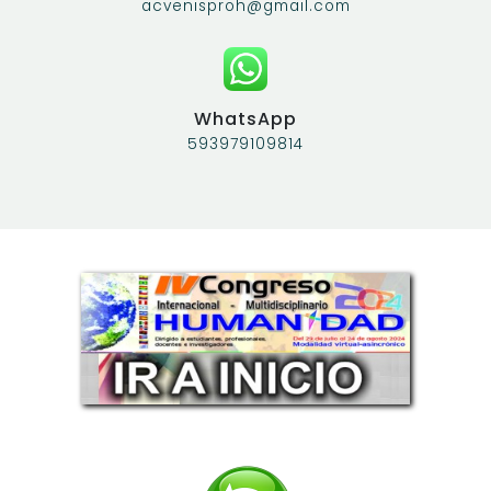
acvenisproh@gmail.com
WhatsApp
593979109814